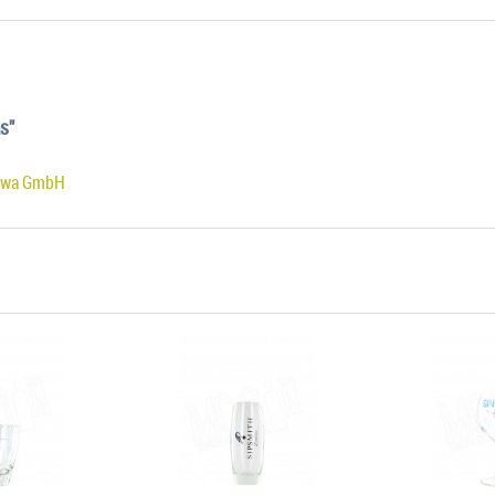
s"
towa GmbH