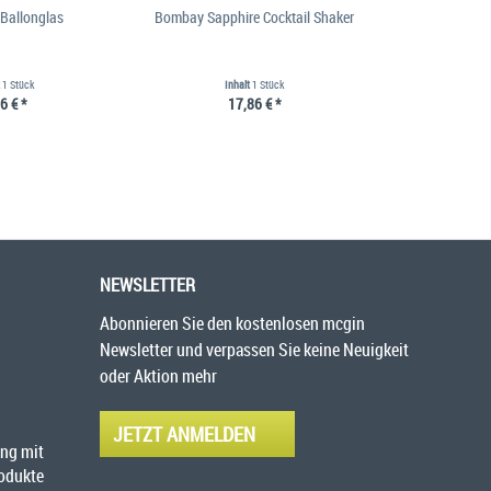
Ballonglas
Bombay Sapphire Cocktail Shaker
Tanqueray
t
1 Stück
Inhalt
1 Stück
Inhalt
0.7 Lit
6 € *
17,86 € *
26
NEWSLETTER
Abonnieren Sie den kostenlosen mcgin
Newsletter und verpassen Sie keine Neuigkeit
oder Aktion mehr
JETZT ANMELDEN
ng mit
rodukte