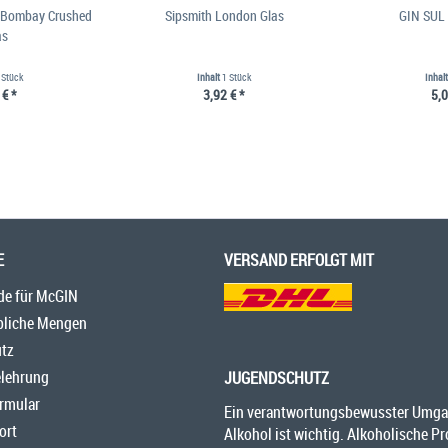
 Bombay Crushed
Sipsmith London Glas
GIN SUL 
as
 Stück
Inhalt
1 Stück
Inhal
 € *
3,92 € *
5,0
E
VERSAND ERFOLGT MIT
de für McGIN
bliche Mengen
tz
elehrung
JUGENDSCHUTZ
rmular
Ein verantwortungsbewusster Umga
ort
Alkohol ist wichtig. Alkoholische P