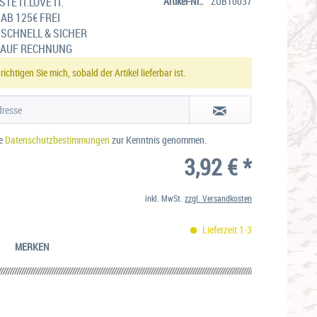
TE IT.LOVE IT.
Artikel-Nr.:
ZUB10037
AB 125€ FREI
SCHNELL & SICHER
 AUF RECHNUNG
ichtigen Sie mich, sobald der Artikel lieferbar ist.
ie
Datenschutzbestimmungen
zur Kenntnis genommen.
3,92 € *
inkl. MwSt.
zzgl. Versandkosten
Lieferzeit 1-3
MERKEN