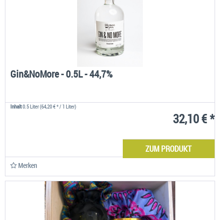
Gin&NoMore - 0.5L - 44,7%
Inhalt
0.5 Liter
(64,20 € * / 1 Liter)
32,10 € *
ZUM PRODUKT
Merken