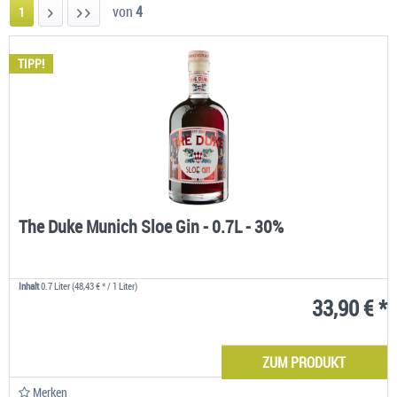
von
4
1
TIPP!
The Duke Munich Sloe Gin - 0.7L - 30%
Inhalt
0.7 Liter
(48,43 € * / 1 Liter)
33,90 € *
ZUM PRODUKT
Merken