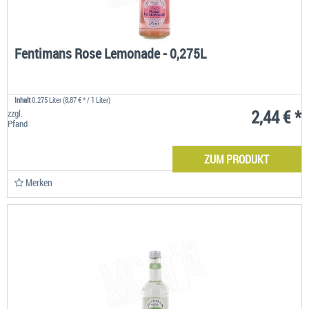
Fentimans Rose Lemonade - 0,275L
Inhalt
0.275 Liter
(8,87 € * / 1 Liter)
2,44 € *
zzgl.
Pfand
ZUM PRODUKT
Merken