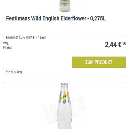
Fentimans Wild English Elderflower - 0,275L
Inhalt
0.275 Liter
(8,87 € * / 1 Liter)
2,44 € *
zzgl.
Pfand
ZUM PRODUKT
Merken