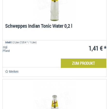
Schweppes Indian Tonic Water 0,2 l
Inhalt
0.2 Liter
(7,05 € * / 1 Liter)
1,41 € *
zzgl.
Pfand
ZUM PRODUKT
Merken