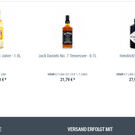
 Jahre - 1.0L
Jack Daniels No. 7 Tennessee - 0.7L
Hendrick'
 Liter
Inhalt
0.7 Liter
(31,13 € * / 1 Liter)
Inhalt
0.7 Liter
 € *
21,79 € *
27,
E
VERSAND ERFOLGT MIT