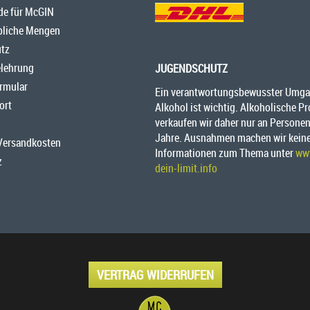
de für McGIN
bliche Mengen
tz
elehrung
JUGENDSCHUTZ
rmular
Ein verantwortungsbewusster Umga
ort
Alkohol ist wichtig. Alkoholische P
verkaufen wir daher nur an Personen
Jahre. Ausnahmen machen wir kein
 Versandkosten
Informationen zum Thema unter
ww
z
dein-limit.info
VERTRAG WIDERRUFEN