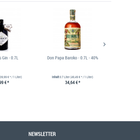
s Gin - 0.7L
Don Papa Baroko - 0.7L - 40%
Tanqueray Rangp
(39,99 € * / 1 Liter)
Inhalt
0.7 Liter
(49,49 € * / 1 Liter)
Inh
99 € *
34,64 € *
25
NEWSLETTER