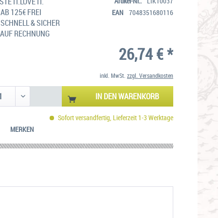
TE IT.LOVE IT.
Artikel-Nr.:
LIK10037
AB 125€ FREI
EAN
7048351680116
SCHNELL & SICHER
 AUF RECHNUNG
26,74 € *
inkl. MwSt.
zzgl. Versandkosten
IN DEN
WARENKORB
Sofort versandfertig, Lieferzeit 1-3 Werktage
MERKEN