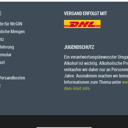
E
VERSAND ERFOLGT MIT
de für McGIN
bliche Mengen
tz
elehrung
JUGENDSCHUTZ
rmular
Ein verantwortungsbewusster Umga
ort
Alkohol ist wichtig. Alkoholische P
verkaufen wir daher nur an Personen
Jahre. Ausnahmen machen wir kein
 Versandkosten
Informationen zum Thema unter
ww
z
dein-limit.info