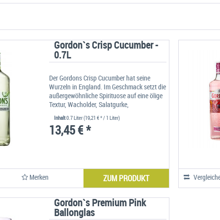
Gordon`s Crisp Cucumber -
0.7L
Der Gordons Crisp Cucumber hat seine
Wurzeln in England. Im Geschmack setzt die
außergewöhnliche Spirituose auf eine ölige
Textur, Wacholder, Salatgurke,
Orangenschale, Zitronenschale,
Inhalt
0.7 Liter
(19,21 € * / 1 Liter)
Zitrusschale, Angelikawurzel und
13,45 € *
Koriandersame
Merken
Vergleich
ZUM PRODUKT
Gordon`s Premium Pink
Ballonglas